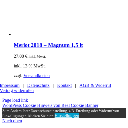
Merlot 2018 – Magnum 1,5 lt
27,00
€
inkl. Mwst.
inkl. 13 % MwSt.
zzgl.
Versandkosten
Impressum
|
Datenschutz
|
Kontakt
|
AGB & Widerruf
|
Vertrag widerrufen
Page load link
WordPress Cookie Hinweis von Real Cookie Banner
Zum Ändern Ihrer Datenschutzeinstellung, z.B. Erteilung oder Widerruf von
Einstellungen
Einwilligungen, klicken Sie hier:
Nach oben