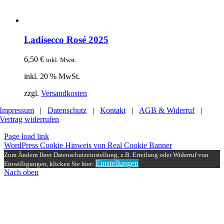
Ladisecco Rosé 2025
6,50
€
inkl. Mwst.
inkl. 20 % MwSt.
zzgl.
Versandkosten
Impressum
|
Datenschutz
|
Kontakt
|
AGB & Widerruf
|
Vertrag widerrufen
Page load link
WordPress Cookie Hinweis von Real Cookie Banner
Zum Ändern Ihrer Datenschutzeinstellung, z.B. Erteilung oder Widerruf von
Einstellungen
Einwilligungen, klicken Sie hier:
Nach oben